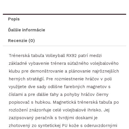
RX92
trénerská
tabuľa
Popis
Ďalšie informácie
Recenzie (0)
Trénerská tabuľa Volleyball RX92 patrí medzi
základné vybavenie trénera súťažného volejbalového
klubu pre demonštrovanie a plánovanie najrôznejších
herných stratégií. Pre rozmiestnenie hráčov v poli
využijete dve sady odlišne farebných magnetov s
číslami a pre ďalšie ťahy a pohyby hráčov čierny
popisovač s hubkou. Magnetická trénerská tabuľa po
rozložení znázorňuje celé volejbalové ihrisko. Jej
zazipsovaný peračník s tvrdými doskami je
zhotovený zo syntetickej PU kože s oderuvzdornými