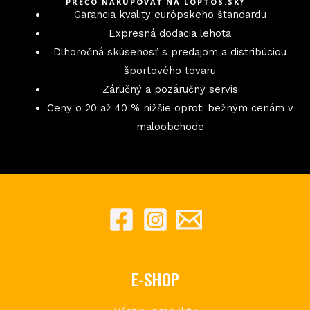
PREČO NAKUPOVAŤ NA LOPTOS.SK?
Garancia kvality európskeho štandardu
Expresná dodacia lehota
Dlhoročná skúsenosť s predajom a distribúciou
športového tovaru
Záručný a pozáručný servis
Ceny o 20 až 40 % nižšie oproti bežným cenám v
maloobchode
E-SHOP