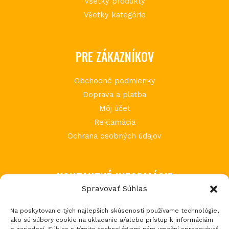
Všetky produkty
Všetky kategórie
PRE ZÁKAZNÍKOV
Obchodné podmienky
Doprava a platba
Môj účet
Reklamácia
Ochrana osobných údajov
KONTAKTNÉ INFORMÁCIE
Spravovať Súhlas
MIMI Slovakia s.r.o.
Na poskytovanie tých najlepších skúseností používame technológie,
Považská Teplá 602
ako sú súbory cookie na ukladanie a/alebo prístup k informáciám