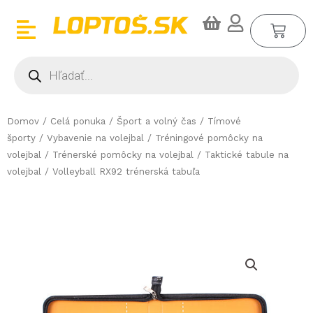
Preskočiť
CA
na
obsah
Products
search
Domov
/
Celá ponuka
/
Šport a volný čas
/
Tímové
športy
/
Vybavenie na volejbal
/
Tréningové pomôcky na
volejbal
/
Trénerské pomôcky na volejbal
/
Taktické tabule na
volejbal
/ Volleyball RX92 trénerská tabuľa