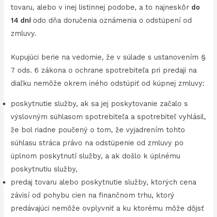
tovaru, alebo v inej listinnej podobe, a to najneskôr
do
14 dní
odo dňa doručenia oznámenia o odstúpení od
zmluvy.
Kupujúci berie na vedomie, že v súlade s ustanovením §
7 ods. 6 zákona o ochrane spotrebiteľa pri predaji na
diaľku nemôže okrem iného odstúpiť od kúpnej zmluvy:
poskytnutie služby, ak sa jej poskytovanie začalo s
výslovným súhlasom spotrebiteľa a spotrebiteľ vyhlásil,
že bol riadne poučený o tom, že vyjadrením tohto
súhlasu stráca právo na odstúpenie od zmluvy po
úplnom poskytnutí služby, a ak došlo k úplnému
poskytnutiu služby,
predaj tovaru alebo poskytnutie služby, ktorých cena
závisí od pohybu cien na finančnom trhu, ktorý
predávajúci nemôže ovplyvniť a ku ktorému môže dôjsť