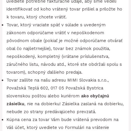
uvediete potrebné fakturačné údaje, aby sme vedeli
identifikovať od koho vrátený tovar prišiel a priložte ho
k tovaru, ktorý chcete vrátiť.
Tovar, ktorý vraciate späť v súlade s uvedeným
zákonom odporúčame vrátiť v nepoškodenom
pôvodnom obale (pokiaľ je možné odporúčame otvárať
obal čo najšetrnejšie), tovar bez známok použitia,
nepoškodený, kompletný (vrátane príslušenstva,
záručného listu, návodu atd., ktoré ste obdržali spolu s
tovarom), schopný ďalšieho predaja.
Tovar zašlite na našu adresu MIMI Slovakia s.r.o.,
Považská Teplá 602, 017 05 Považská Bystrica
slovenskou poštou alebo kuriérom
ako obyčajnú
zásielku
, nie na dobierku! Zásielka zaslaná na dobierku,
nebude zo strany predávajúceho prevzatá.
Kúpna cena za tovar Vám bude vrátená prevodom na
Váš účet, ktorý uvediete vo Formulári na vrátenie