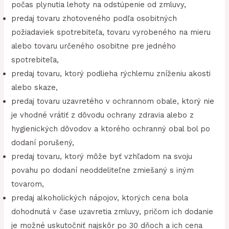
počas plynutia lehoty na odstúpenie od zmluvy,
predaj tovaru zhotoveného podľa osobitných
požiadaviek spotrebiteľa, tovaru vyrobeného na mieru
alebo tovaru určeného osobitne pre jedného
spotrebiteľa,
predaj tovaru, ktorý podlieha rýchlemu zníženiu akosti
alebo skaze,
predaj tovaru uzavretého v ochrannom obale, ktorý nie
je vhodné vrátiť z dôvodu ochrany zdravia alebo z
hygienických dôvodov a ktorého ochranný obal bol po
dodaní porušený,
predaj tovaru, ktorý môže byť vzhľadom na svoju
povahu po dodaní neoddeliteľne zmiešaný s iným
tovarom,
predaj alkoholických nápojov, ktorých cena bola
dohodnutá v čase uzavretia zmluvy, pričom ich dodanie
je možné uskutočniť najskôr po 30 dňoch a ich cena