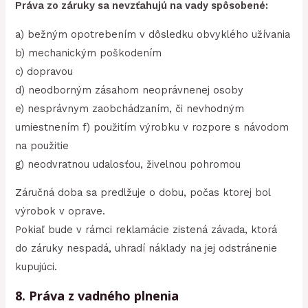
Práva zo záruky sa nevzťahujú na vady spôsobené:
a) bežným opotrebením v dôsledku obvyklého užívania
b) mechanickým poškodením
c) dopravou
d) neodborným zásahom neoprávnenej osoby
e) nesprávnym zaobchádzaním, či nevhodným
umiestnením f) použitím výrobku v rozpore s návodom
na použitie
g) neodvratnou udalosťou, živelnou pohromou
Záručná doba sa predlžuje o dobu, počas ktorej bol
výrobok v oprave.
Pokiaľ bude v rámci reklamácie zistená závada, ktorá
do záruky nespadá, uhradí náklady na jej odstránenie
kupujúci.
8. Práva z vadného plnenia