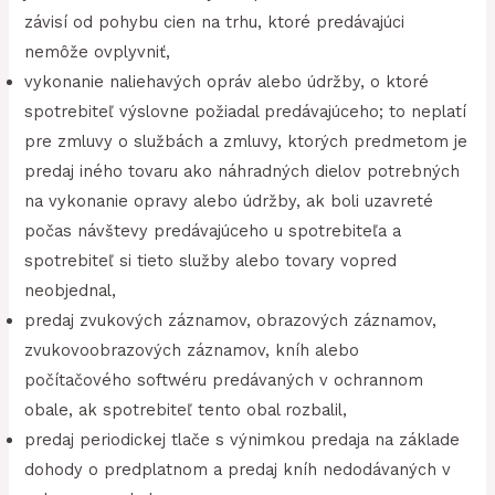
závisí od pohybu cien na trhu, ktoré predávajúci
nemôže ovplyvniť,
vykonanie naliehavých opráv alebo údržby, o ktoré
spotrebiteľ výslovne požiadal predávajúceho; to neplatí
pre zmluvy o službách a zmluvy, ktorých predmetom je
predaj iného tovaru ako náhradných dielov potrebných
na vykonanie opravy alebo údržby, ak boli uzavreté
počas návštevy predávajúceho u spotrebiteľa a
spotrebiteľ si tieto služby alebo tovary vopred
neobjednal,
predaj zvukových záznamov, obrazových záznamov,
zvukovoobrazových záznamov, kníh alebo
počítačového softwéru predávaných v ochrannom
obale, ak spotrebiteľ tento obal rozbalil,
predaj periodickej tlače s výnimkou predaja na základe
dohody o predplatnom a predaj kníh nedodávaných v