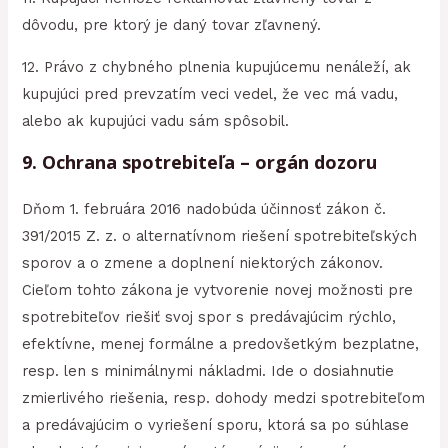
dôvodu, pre ktorý je daný tovar zľavnený.
12. Právo z chybného plnenia kupujúcemu nenáleží, ak
kupujúci pred prevzatím veci vedel, že vec má vadu,
alebo ak kupujúci vadu sám spôsobil.
9. Ochrana spotrebiteľa – orgán dozoru
Dňom 1. februára 2016 nadobúda účinnosť zákon č.
391/2015 Z. z. o alternatívnom riešení spotrebiteľských
sporov a o zmene a doplnení niektorých zákonov.
Cieľom tohto zákona je vytvorenie novej možnosti pre
spotrebiteľov riešiť svoj spor s predávajúcim rýchlo,
efektívne, menej formálne a predovšetkým bezplatne,
resp. len s minimálnymi nákladmi. Ide o dosiahnutie
zmierlivého riešenia, resp. dohody medzi spotrebiteľom
a predávajúcim o vyriešení sporu, ktorá sa po súhlase