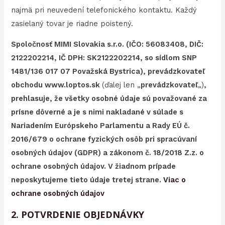
najmä pri neuvedení telefonického kontaktu. Každý
zasielaný tovar je riadne poistený.
Spoločnosť MIMI Slovakia s.r.o. (IČO: 56083408, DIČ:
2122202214, IČ DPH: SK2122202214, so sídlom SNP
1481/136 017 07 Považská Bystrica), prevádzkovateľ
obchodu www.loptos.sk
(ďalej len „
prevádzkovateľ
„)
,
prehlasuje, že všetky osobné údaje sú považované za
prísne dôverné a je s nimi nakladané v súlade s
Nariadením Európskeho Parlamentu a Rady EÚ č.
2016/679 o ochrane fyzických osôb pri spracúvaní
osobných údajov (GDPR) a zákonom č. 18/2018 Z.z. o
ochrane osobných údajov. V žiadnom prípade
neposkytujeme tieto údaje tretej strane.
Viac o
ochrane osobných údajov
2. POTVRDENIE OBJEDNÁVKY