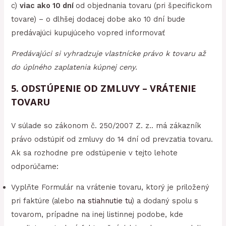
c)
viac ako 10 dní
od objednania tovaru (pri špecifickom
tovare) – o dlhšej dodacej dobe ako 10 dní bude
predávajúci kupujúceho vopred informovať
Predávajúci si vyhradzuje vlastnícke právo k tovaru až
do úplného zaplatenia kúpnej ceny.
5. ODSTÚPENIE OD ZMLUVY – VRÁTENIE
TOVARU
V súlade so zákonom č. 250/2007 Z. z.. má zákazník
právo odstúpiť od zmluvy do 14 dní od prevzatia tovaru.
Ak sa rozhodne pre odstúpenie v tejto lehote
odporúčame:
Vyplňte Formulár na vrátenie tovaru, ktorý je priložený
pri faktúre (alebo
na stiahnutie tu
) a dodaný spolu s
tovarom, prípadne na inej listinnej podobe, kde