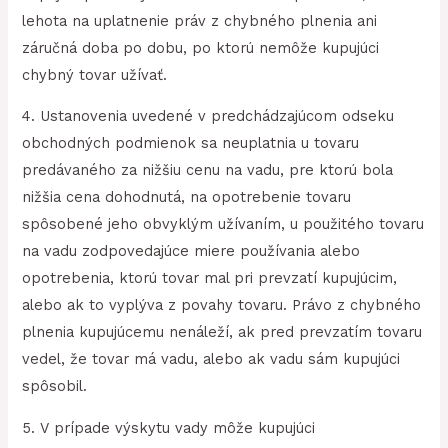
lehota na uplatnenie práv z chybného plnenia ani
záručná doba po dobu, po ktorú nemôže kupujúci
chybný tovar užívať.
4. Ustanovenia uvedené v predchádzajúcom odseku
obchodných podmienok sa neuplatnia u tovaru
predávaného za nižšiu cenu na vadu, pre ktorú bola
nižšia cena dohodnutá, na opotrebenie tovaru
spôsobené jeho obvyklým užívaním, u použitého tovaru
na vadu zodpovedajúce miere používania alebo
opotrebenia, ktorú tovar mal pri prevzatí kupujúcim,
alebo ak to vyplýva z povahy tovaru. Právo z chybného
plnenia kupujúcemu nenáleží, ak pred prevzatím tovaru
vedel, že tovar má vadu, alebo ak vadu sám kupujúci
spôsobil.
5. V prípade výskytu vady môže kupujúci