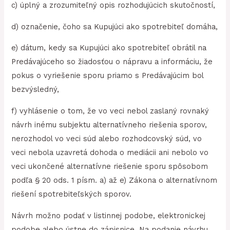
c) úplný a zrozumiteľný opis rozhodujúcich skutočností,
d) označenie, čoho sa Kupujúci ako spotrebiteľ domáha,
e) dátum, kedy sa Kupujúci ako spotrebiteľ obrátil na
Predávajúceho so žiadosťou o nápravu a informáciu, že
pokus o vyriešenie sporu priamo s Predávajúcim bol
bezvýsledný,
f) vyhlásenie o tom, že vo veci nebol zaslaný rovnaký
návrh inému subjektu alternatívneho riešenia sporov,
nerozhodol vo veci súd alebo rozhodcovský súd, vo
veci nebola uzavretá dohoda o mediácii ani nebolo vo
veci ukončené alternatívne riešenie sporu spôsobom
podľa § 20 ods. 1 písm. a) až e) Zákona o alternatívnom
riešení spotrebiteľských sporov.
Návrh možno podať v listinnej podobe, elektronickej
podobe alebo ústne do zápisnice. Na podanie návrhu