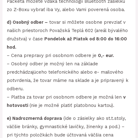
Packeta môžete vďaka technológií Bluetooth zásielku
zo Z-Boxu vybrať iba Vy, alebo Vami poverená osoba.
d) Osobný odber –
tovar si môžete osobne prevziať v
našich priestoroch Považská Teplá 602 (areál bývalého
družstva) v čase
Pondelok až Piatok od 8:00 do 16:00
hod.
– Cena prepravy pri osobnom odbere je
0,- eur.
– Osobný odber je možný len na základe
predchádzajúceho telefonického alebo e- mailového
potvrdenia, že tovar máme na sklade a je pripravený k
odberu.
– Platba za tovar pri osobnom odbere je možná len
v
hotovosti
(nie je možné platiť platobnou kartou).
e) Nadrozmerná doprava
(ide o zásielky ako st.t.stoly,
väčšie bránky, gymnastické lavičky, žinenky a pod.) –
pri týchto položkách bude účtovaná väčšia cena