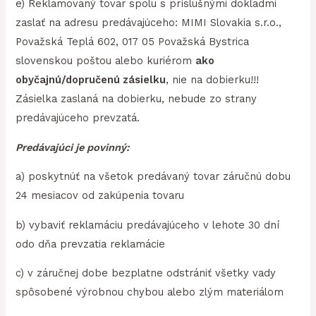
e) Reklamovaný tovar spolu s príslušnými dokladmi
zaslať na adresu predávajúceho: MIMI Slovakia s.r.o.,
Považská Teplá 602, 017 05 Považská Bystrica
slovenskou poštou alebo kuriérom
ako
obyčajnú/dopručenú zásielku
, nie na dobierku!!!
Zásielka zaslaná na dobierku, nebude zo strany
predávajúceho prevzatá.
Predávajúci je povinný:
a) poskytnúť na všetok predávaný tovar záručnú dobu
24 mesiacov od zakúpenia tovaru
b) vybaviť reklamáciu predávajúceho v lehote 30 dní
odo dňa prevzatia reklamácie
c) v záručnej dobe bezplatne odstrániť všetky vady
spôsobené výrobnou chybou alebo zlým materiálom