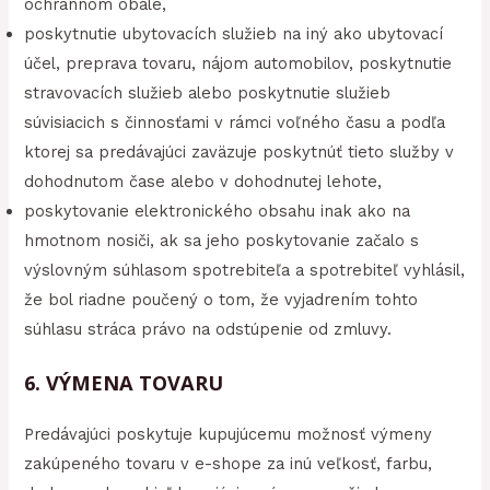
ochrannom obale,
poskytnutie ubytovacích služieb na iný ako ubytovací
účel, preprava tovaru, nájom automobilov, poskytnutie
stravovacích služieb alebo poskytnutie služieb
súvisiacich s činnosťami v rámci voľného času a podľa
ktorej sa predávajúci zaväzuje poskytnúť tieto služby v
dohodnutom čase alebo v dohodnutej lehote,
poskytovanie elektronického obsahu inak ako na
hmotnom nosiči, ak sa jeho poskytovanie začalo s
výslovným súhlasom spotrebiteľa a spotrebiteľ vyhlásil,
že bol riadne poučený o tom, že vyjadrením tohto
súhlasu stráca právo na odstúpenie od zmluvy.
6. VÝMENA TOVARU
Predávajúci poskytuje kupujúcemu možnosť výmeny
zakúpeného tovaru v e-shope za inú veľkosť, farbu,