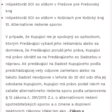
Inšpektorát SOI so sídlom v Prešove pre Prešovský
kraj
Inšpektorát SOI so sídlom v Košiciach pre Košický kraj
10. Alternatívne riešenie sporov
V prípade, že Kupujúci nie je spokojný so spôsobom,
ktorým Predávajúci vybavil jeho reklamáciu alebo sa
domnieva, že Predávajúci porušil jeho práva, Kupujúci
má právo obrátiť sa na Predávajúceho so žiadosťou o
nápravu. Ak predávajúci na žiadosť Kupujúceho podľa
predchádzajúcej vety odpovie zamietavo alebo na
takúto žiadosť neodpovie v lehote do 30 dní odo dňa jej
odoslania Kupujúcim, Kupujúci má právo podať návrh na
začatie alternatívneho riešenia sporu podľa ustanovenia
§ 12 zákona č. 391/2015 Z.z. o alternatívnom riešení
spotrebiteľských sporov a o zmene a doplnení
niektorých zákonov (ďalej len ako
„Zákon o