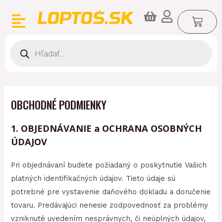
Preskočiť
CA
na
obsah
Products
search
OBCHODNÉ PODMIENKY
1. OBJEDNÁVANIE a OCHRANA OSOBNÝCH
ÚDAJOV
Pri objednávaní budete požiadaný o poskytnutie Vašich
platných identifikačných údajov. Tieto údaje sú
potrebné pre vystavenie daňového dokladu a doručenie
tovaru. Predávajúci nenesie zodpovednosť za problémy
vzniknuté uvedením nesprávnych, či neúplných údajov,