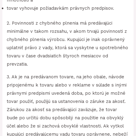
hmotnosti a
tovar vyhovuje požiadavkám právnych predpisov.
2. Povinnosti z chybného plnenia má predávajúci
minimálne v takom rozsahu, v akom trvajú povinnosti z
chybného plnenia výrobcu. Kupujúci je inak oprávnený
uplatniť právo z vady, ktorá sa vyskytne u spotrebného
tovaru v čase dvadsiatich štyroch mesiacov od
prevzatia.
3. Ak je na predávanom tovare, na jeho obale, návode
pripojenému k tovaru alebo v reklame v súlade s inými
právnymi predpismi uvedená doba, po ktorú je možné
tovar použiť, použijú sa ustanovenia o záruke za akosť.
Zárukou za akosť sa predávajúci zaväzuje, že tovar
bude po určitú dobu spôsobilý na použitie na obvyklý
účel alebo že si zachová obvyklé vlastnosti. Ak vytkol
kupujúci predávajúcemu vadu tovaru oprávnene, nebeží