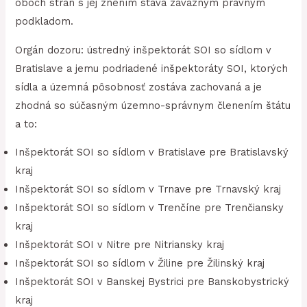
oboch strán s jej znením stáva záväzným právnym
podkladom.
Orgán dozoru: ústredný inšpektorát SOI so sídlom v
Bratislave a jemu podriadené inšpektoráty SOI, ktorých
sídla a územná pôsobnosť zostáva zachovaná a je
zhodná so súčasným územno-správnym členením štátu
a to:
Inšpektorát SOI so sídlom v Bratislave pre Bratislavský
kraj
Inšpektorát SOI so sídlom v Trnave pre Trnavský kraj
Inšpektorát SOI so sídlom v Trenčíne pre Trenčiansky
kraj
Inšpektorát SOI v Nitre pre Nitriansky kraj
Inšpektorát SOI so sídlom v Žiline pre Žilinský kraj
Inšpektorát SOI v Banskej Bystrici pre Banskobystrický
kraj