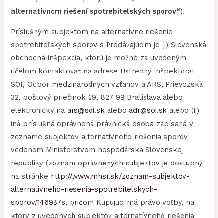
alternatívnom riešení spotrebiteľských sporov“
).
Príslušným subjektom na alternatívne riešenie
spotrebiteľských sporov s Predávajúcim je (i) Slovenská
obchodná inšpekcia, ktorú je možné za uvedeným
účelom kontaktovať na adrese Ústredný inšpektorát
SOI, Odbor medzinárodných vzťahov a ARS, Prievozská
32, poštový priečinok 29, 827 99 Bratislava alebo
elektronicky na
ars@soi.sk
alebo
adr@soi.sk
alebo (ii)
iná príslušná oprávnená právnická osoba zapísaná v
zozname subjektov alternatívneho riešenia sporov
vedenom Ministerstvom hospodárska Slovenskej
republiky (zoznam oprávnených subjektov je dostupný
na stránke
http://www.mhsr.sk/zoznam-subjektov-
alternativneho-riesenia-spotrebitelskych-
sporov/146987s
, pričom Kupujúci má právo voľby, na
ktorý z uvedených subjektov alternatívneho riešenia