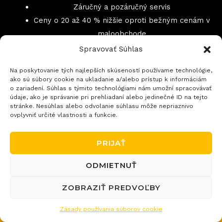
Záručný a pozáručný servis
Ceny o 20 až 40 % nižšie oproti bežným cenám v
maloobchode
Spravovať Súhlas
Na poskytovanie tých najlepších skúseností používame technológie,
ako sú súbory cookie na ukladanie a/alebo prístup k informáciám
o zariadení. Súhlas s týmito technológiami nám umožní spracovávať
údaje, ako je správanie pri prehliadaní alebo jedinečné ID na tejto
stránke. Nesúhlas alebo odvolanie súhlasu môže nepriaznivo
ovplyvniť určité vlastnosti a funkcie.
E-SHOP
PRIJAŤ
Všetky produkty
ODMIETNUŤ
Všetky kategórie
ZOBRAZIŤ PREDVOĽBY
Zásady používania súborov cookie
PRE ZÁKAZNÍKOV