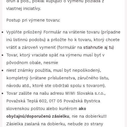
druh a pod., pokiaľ kupujúci o výmenu požiada z
vlastnej iniciatívy.
Postup pri výmene tovaru:
Vyplňte priložený Formulár na vrátenie tovaru (prípadne
inú listinnú podobu) a priložte ho k tovaru, ktorý chcete
vrátiť a zároveň vymeniť (formulár na
stiahnutie aj tu
)
Tovar, ktorý vraciate späť na výmenu musí byť v
pôvodnom obale, nesmie
niesť známky použitia, musí byť nepoškodený,
kompletný (vrátane príslušenstva, záručného listu,
návodu atd., ktoré ste obdržali spolu s tovarom).
Tovar zašlite na našu adresu MIMI Slovakia s.r.o.,
Považská Teplá 602, 017 05 Považská Bystrica
slovenskou poštou alebo kuriérom
ako
obyčajnú/doporučenú zásielku
, nie na dobierku!!!
Zásielka zaslaná na dobierku, nebude zo strany