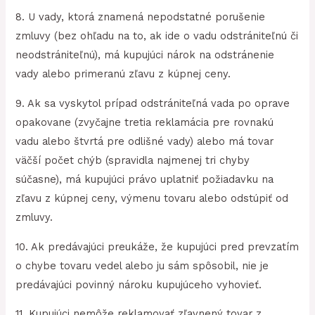
8. U vady, ktorá znamená nepodstatné porušenie
zmluvy (bez ohľadu na to, ak ide o vadu odstrániteľnú či
neodstrániteľnú), má kupujúci nárok na odstránenie
vady alebo primeranú zľavu z kúpnej ceny.
9. Ak sa vyskytol prípad odstrániteľná vada po oprave
opakovane (zvyčajne tretia reklamácia pre rovnakú
vadu alebo štvrtá pre odlišné vady) alebo má tovar
väčší počet chýb (spravidla najmenej tri chyby
súčasne), má kupujúci právo uplatniť požiadavku na
zľavu z kúpnej ceny, výmenu tovaru alebo odstúpiť od
zmluvy.
10. Ak predávajúci preukáže, že kupujúci pred prevzatím
o chybe tovaru vedel alebo ju sám spôsobil, nie je
predávajúci povinný nároku kupujúceho vyhovieť.
11. Kupujúci nemôže reklamovať zľavnený tovar z