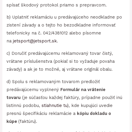
spísať škodový protokol priamo s prepravcom.
b) Uplatniť reklamáciu u predávajúceho neodkladne po
zistení závady a o tejto ho bezodkladne informovať
telefonicky na č. 042/4381012 alebo písomne
na
jetsport@jetsport.sk
.
c) Doručiť predávajúcemu reklamovaný tovar čistý,
vrátane príslušenstva (pokiaľ si to vyžaduje povaha
závady) a ak je to možné, aj vrátane originál obalu.
d) Spolu s reklamovaným tovarom predložiť
predávajúcemu vyplnený
Formulár na vrátenie
tovaru
(je súčasťou každej faktúry, prípadne použiť inú
listinnú podobu,
stiahnutie tu
), kde kupujúci uvedie
presnú špecifikáciu reklamácie a
kópiu dokladu o
kúpe
(faktúru).