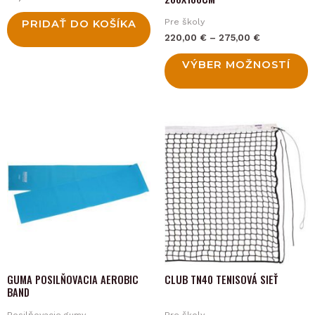
chosen
Pre školy
PRIDAŤ DO KOŠÍKA
on
220,00
€
–
275,00
€
the
product
VÝBER MOŽNOSTÍ
page
This
This
product
product
has
has
multiple
multiple
variants.
variants.
The
The
options
options
may
may
GUMA POSILŇOVACIA AEROBIC
CLUB TN40 TENISOVÁ SIEŤ
be
be
BAND
chosen
chosen
Posilňovacie gumy
Pre školy