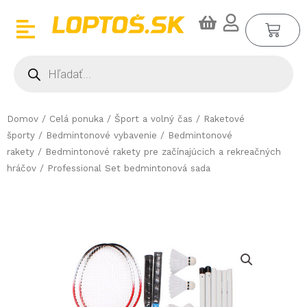
Preskočiť
CA
na
obsah
Products
search
Domov
/
Celá ponuka
/
Šport a volný čas
/
Raketové
športy
/
Bedmintonové vybavenie
/
Bedmintonové
rakety
/
Bedmintonové rakety pre začínajúcich a rekreačných
hráčov
/ Professional Set bedmintonová sada