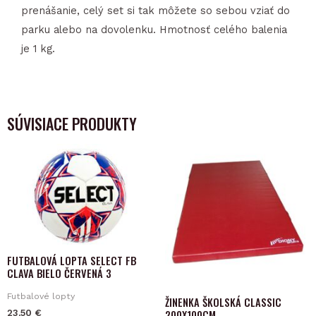
prenášanie, celý set si tak môžete so sebou vziať do
parku alebo na dovolenku. Hmotnosť celého balenia
je 1 kg.
SÚVISIACE PRODUKTY
This
product
has
multiple
variants.
The
FUTBALOVÁ LOPTA SELECT FB
options
CLAVA BIELO ČERVENÁ 3
may
Futbalové lopty
ŽINENKA ŠKOLSKÁ CLASSIC
be
23,50
€
200X100CM