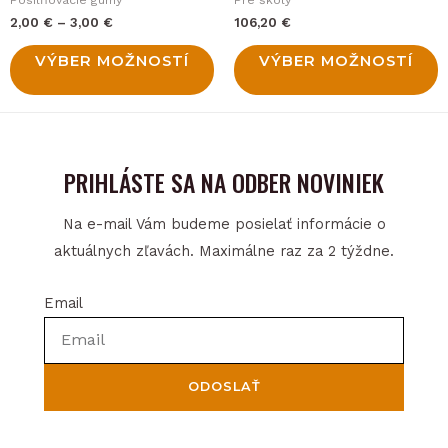
on
on
2,00
€
–
3,00
€
106,20
€
the
the
product
product
VÝBER MOŽNOSTÍ
VÝBER MOŽNOSTÍ
page
page
PRIHLÁSTE SA NA ODBER NOVINIEK
Na e-mail Vám budeme posielať informácie o
aktuálnych zľavách. Maximálne raz za 2 týždne.
Email
ODOSLAŤ