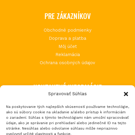
PRE ZÁKAZNÍKOV
Obchodné podmienky
Doprava a platba
Môj účet
Reklamácia
Ochrana osobných údajov
KONTAKTNÉ INFORMÁCIE
Spravovať Súhlas
MIMI Slovakia s.r.o.
Na poskytovanie tých najlepších skúseností používame technológie,
Považská Teplá 602
ako sú súbory cookie na ukladanie a/alebo prístup k informáciám
017 05 Považská Bystrica 5
o zariadení. Súhlas s týmito technológiami nám umožní spracovávať
údaje, ako je správanie pri prehliadaní alebo jedinečné ID na tejto
tel.: +421 903 232 273
stránke. Nesúhlas alebo odvolanie súhlasu môže nepriaznivo
email: loptos@loptos.sk
ovplyvniť určité vlastnosti a funkcie.