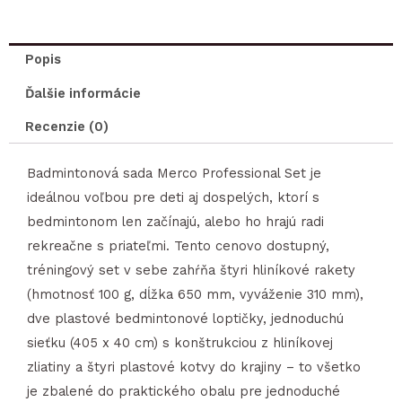
Set
bedmintonová
sada
Popis
Ďalšie informácie
Recenzie (0)
Badmintonová sada Merco Professional Set je
ideálnou voľbou pre deti aj dospelých, ktorí s
bedmintonom len začínajú, alebo ho hrajú radi
rekreačne s priateľmi. Tento cenovo dostupný,
tréningový set v sebe zahŕňa štyri hliníkové rakety
(hmotnosť 100 g, dĺžka 650 mm, vyváženie 310 mm),
dve plastové bedmintonové loptičky, jednoduchú
sieťku (405 x 40 cm) s konštrukciou z hliníkovej
zliatiny a štyri plastové kotvy do krajiny – to všetko
je zbalené do praktického obalu pre jednoduché