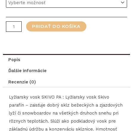
vosk
SKIVO
PA
PRIDAŤ DO KOŠÍKA
Popis
Ďalšie informácie
Recenzie (0)
Lyžiarsky vosk SKIVO PA : Lyžiarsky vosk Skivo
parafín – zaisťuje dobrý sklz bežeckých a zjazdových
lyží či snowboardov na všetkých druhoch snehu pri
rôznych teplotách. Slúži ako podkladový vosk pre
základnú údržbu a konzerváciu sklznice. Hmotnosť