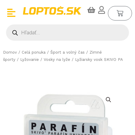
Preskočiť
CA
na
obsah
Products
search
Domov
/
Celá ponuka
/
Šport a volný čas
/
Zimné
športy
/
Lyžovanie
/
Vosky na lyže
/ Lyžiarsky vosk SKIVO PA