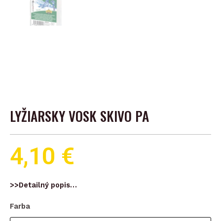
LYŽIARSKY VOSK SKIVO PA
4,10
€
>>Detailný popis…
množstvo
Farba
Lyžiarsky