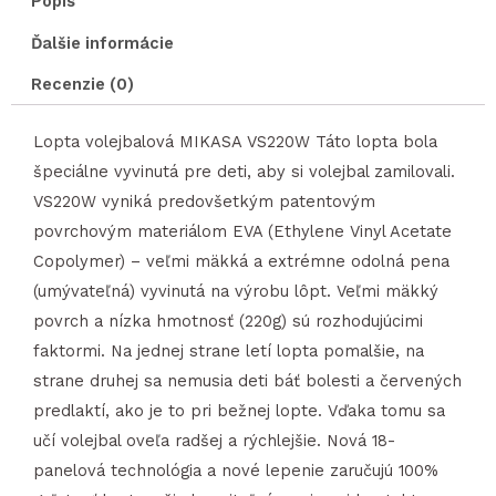
Popis
Ďalšie informácie
Recenzie (0)
Lopta volejbalová MIKASA VS220W Táto lopta bola
špeciálne vyvinutá pre deti, aby si volejbal zamilovali.
VS220W vyniká predovšetkým patentovým
povrchovým materiálom EVA (Ethylene Vinyl Acetate
Copolymer) – veľmi mäkká a extrémne odolná pena
(umývateľná) vyvinutá na výrobu lôpt. Veľmi mäkký
povrch a nízka hmotnosť (220g) sú rozhodujúcimi
faktormi. Na jednej strane letí lopta pomalšie, na
strane druhej sa nemusia deti báť bolesti a červených
predlaktí, ako je to pri bežnej lopte. Vďaka tomu sa
učí volejbal oveľa radšej a rýchlejšie. Nová 18-
panelová technológia a nové lepenie zaručujú 100%