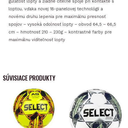
guľatosť lopty a žiadne citeľné spoje pri kontakte s
loptou. vďaka novej 18-panelovej technológii a
novému druhu lepenia pre maximálnu presnosť
spojov – vysoká odolnosť lopty – obvod 64,5 – 66,5
cm – hmotnosť 210 – 230g – kontrastné farby pre
maximálnu viditeľnosť lopty
SÚVISIACE PRODUKTY
This
This
product
product
has
has
multiple
multiple
variants.
variants.