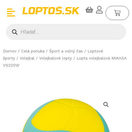
Preskočiť
CA
na
obsah
Products
search
Domov
/
Celá ponuka
/
Šport a volný čas
/
Loptové
športy
/
Volejbal
/
Volejbalové lopty
/ Lopta volejbalová MIKASA
VS220W