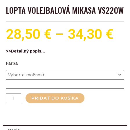
LOPTA VOLEJBALOVÁ MIKASA VS220W
28,50
€
–
34,30
€
>>Detailný popis…
množstvo
Farba
Lopta
volejbalová
MIKASA
VS220W
PRIDAŤ DO KOŠÍKA