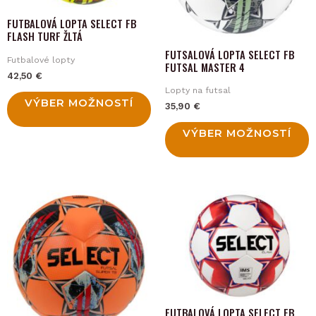
The
The
options
options
FUTBALOVÁ LOPTA SELECT FB
FLASH TURF ŽLTÁ
may
may
FUTSALOVÁ LOPTA SELECT FB
be
be
Futbalové lopty
FUTSAL MASTER 4
chosen
chosen
42,50
€
Lopty na futsal
on
on
VÝBER MOŽNOSTÍ
35,90
€
the
the
product
product
VÝBER MOŽNOSTÍ
page
page
FUTBALOVÁ LOPTA SELECT FB