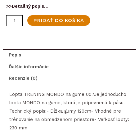
>>Detailný popis…
množstvo
PRIDAŤ DO KOŠÍKA
Lopta
TRAINING
MONDO
KICK
Popis
OFF
Ďalšie informácie
na
gume
Recenzie (0)
007
Lopta TRENING MONDO na gume 007Je jednoducho
lopta MONDO na gume, ktorá je pripevnená k pásu.
Technický popis:- Dĺžka gumy 120cm- Vhodné pre
trénovanie na obmedzenom priestore- Veľkosť lopty:
230 mm