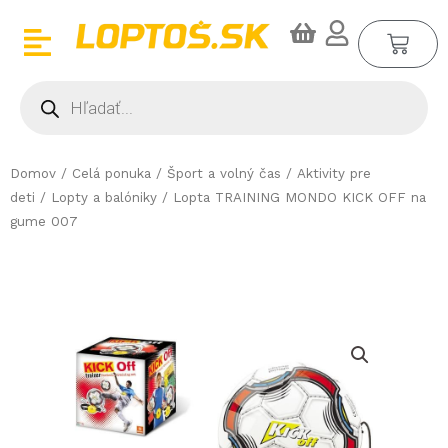
Preskočiť
CA
na
obsah
Products
search
Domov
/
Celá ponuka
/
Šport a volný čas
/
Aktivity pre
deti
/
Lopty a balóniky
/ Lopta TRAINING MONDO KICK OFF na
gume 007