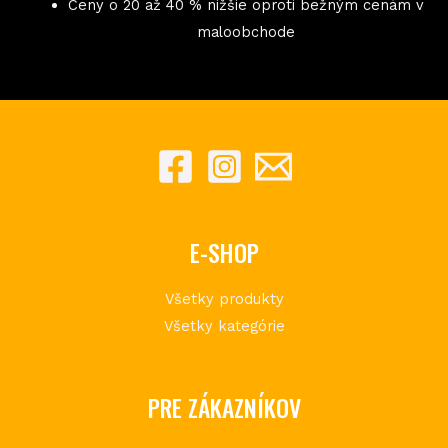
Ceny o 20 až 40 % nižšie oproti bežným cenám v
maloobchode
E-SHOP
Všetky produkty
Všetky kategórie
PRE ZÁKAZNÍKOV