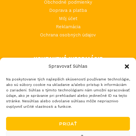
Obchodné podmienky
Doprava a platba
Môj účet
Reklamácia
Ochrana osobných údajov
KONTAKTNÉ INFORMÁCIE
Spravovať Súhlas
MIMI Slovakia s.r.o.
Na poskytovanie tých najlepších skúseností používame technológie,
Považská Teplá 602
ako sú súbory cookie na ukladanie a/alebo prístup k informáciám
017 05 Považská Bystrica 5
o zariadení. Súhlas s týmito technológiami nám umožní spracovávať
údaje, ako je správanie pri prehliadaní alebo jedinečné ID na tejto
tel.: +421 903 232 273
stránke. Nesúhlas alebo odvolanie súhlasu môže nepriaznivo
email: loptos@loptos.sk
ovplyvniť určité vlastnosti a funkcie.
PRIJAŤ