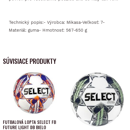
Technický popis:- Výrobca: Mikasa-Veľkosť: 7-
Materiál: guma- Hmotnosť: 567-650 g
SÚVISIACE PRODUKTY
This
product
has
multiple
variants.
The
options
FUTBALOVÁ LOPTA SELECT FB
FUTURE LIGHT DB BIELO
may