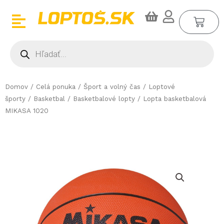
Preskočiť
CA
na
obsah
Products
search
Domov
/
Celá ponuka
/
Šport a volný čas
/
Loptové
športy
/
Basketbal
/
Basketbalové lopty
/ Lopta basketbalová
MIKASA 1020