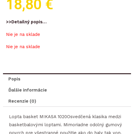
18,80
€
>>Detailný popis…
Nie je na sklade
Nie je na sklade
Popis
Ďalšie informácie
Recenzie (0)
Lopta basket MIKASA 1020Osvedčená klasika medzi
basketbalovými loptami. Mimoriadne odolný gumový
povrch pre všestranné použitie ako do haly tak von.