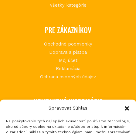
Všetky kategórie
PRE ZÁKAZNÍKOV
Obchodné podmienky
Doprava a platba
Môj účet
Reklamácia
Ochrana osobných údajov
KONTAKTNÉ INFORMÁCIE
Spravovať Súhlas
MIMI Slovakia s.r.o.
Na poskytovanie tých najlepších skúseností používame technológie,
Považská Teplá 602
ako sú súbory cookie na ukladanie a/alebo prístup k informáciám
017 05 Považská Bystrica 5
o zariadení. Súhlas s týmito technológiami nám umožní spracovávať