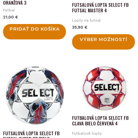
ORANŽOVÁ 3
FUTSALOVÁ LOPTA SELECT FB
be
FUTSAL MASTER 4
Futbal
chosen
21,00
€
Lopty na futsal
on
35,90
€
PRIDAŤ DO KOŠÍKA
the
product
VÝBER MOŽNOSTÍ
page
FUTBALOVÁ LOPTA SELECT FB
CLAVA BIELO ČERVENÁ 4
FUTSALOVÁ LOPTA SELECT FB
Futbalové lopty