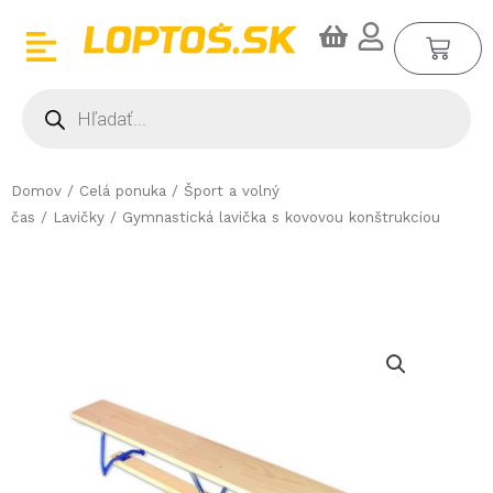
Preskočiť
CA
na
obsah
Products
search
Domov
/
Celá ponuka
/
Šport a volný
čas
/
Lavičky
/ Gymnastická lavička s kovovou konštrukciou