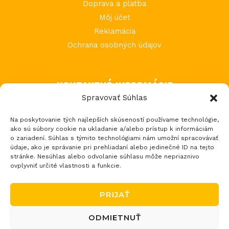
Doprava a platba
Môj účet
Reklamácia
Ochrana osobných údajov
KONTAKTNÉ INFORMÁCIE
Spravovať Súhlas
MIMI Slovakia s.r.o.
Na poskytovanie tých najlepších skúseností používame technológie,
Považská Teplá 602
ako sú súbory cookie na ukladanie a/alebo prístup k informáciám
017 05 Považská Bystrica 5
o zariadení. Súhlas s týmito technológiami nám umožní spracovávať
údaje, ako je správanie pri prehliadaní alebo jedinečné ID na tejto
tel.: +421 903 232 273
stránke. Nesúhlas alebo odvolanie súhlasu môže nepriaznivo
email: loptos@loptos.sk
ovplyvniť určité vlastnosti a funkcie.
PRIJAŤ
ODMIETNUŤ