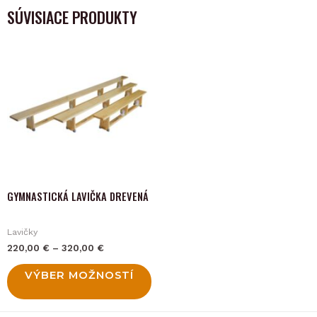
SÚVISIACE PRODUKTY
This
product
has
multiple
variants.
The
options
may
GYMNASTICKÁ LAVIČKA DREVENÁ
be
chosen
Lavičky
on
220,00
€
–
320,00
€
the
product
VÝBER MOŽNOSTÍ
page