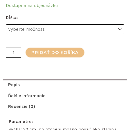
Dostupné na objednávku
množstvo
Dĺžka
Gymnastická
lavička
s
kovovou
PRIDAŤ DO KOŠÍKA
konštrukciou
Popis
Ďalšie informácie
Recenzie (0)
Parametre:
výška: 30 cm, po otočení možno použiť ako kladinu