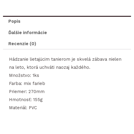
lietajúci
tanier
Popis
Ďalšie informácie
Recenzie (0)
Hádzanie lietajúcim tanierom je skvelá zábava nielen
na leto, ktorá uchváti naozaj každého.
Množstvo: 1ks
Farba: mix farieb
Priemer: 270mm
Hmotnosť: 155g
Materiál: PVC