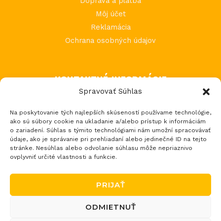
Doprava a platba
Môj účet
Reklamácia
Ochrana osobných údajov
KONTAKTNÉ INFORMÁCIE
Spravovať Súhlas
MIMI Slovakia s.r.o.
Na poskytovanie tých najlepších skúseností používame technológie,
Považská Teplá 602
ako sú súbory cookie na ukladanie a/alebo prístup k informáciám
017 05 Považská Bystrica 5
o zariadení. Súhlas s týmito technológiami nám umožní spracovávať
údaje, ako je správanie pri prehliadaní alebo jedinečné ID na tejto
tel.: +421 903 232 273
stránke. Nesúhlas alebo odvolanie súhlasu môže nepriaznivo
email: loptos@loptos.sk
ovplyvniť určité vlastnosti a funkcie.
PRIJAŤ
ODMIETNUŤ