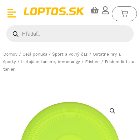
Preskočiť
CA
na
obsah
Products
search
Domov
/
Celá ponuka
/
Šport a volný čas
/
Ostatné hry a
športy
/
Lietajúce taniere, bumerangy
/
Frisbee
/ Frisbee lietajúci
tanier