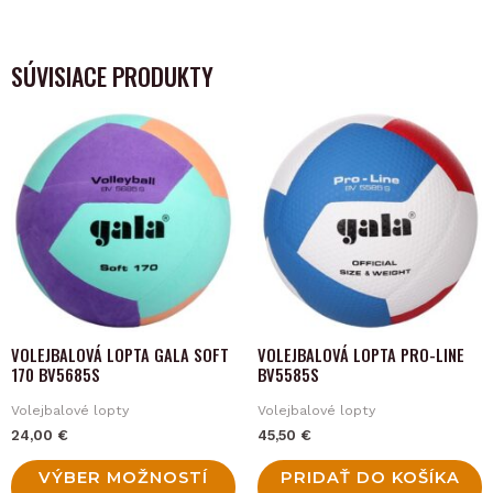
SÚVISIACE PRODUKTY
This
product
has
multiple
variants.
The
options
may
VOLEJBALOVÁ LOPTA GALA SOFT
VOLEJBALOVÁ LOPTA PRO-LINE
be
170 BV5685S
BV5585S
chosen
Volejbalové lopty
Volejbalové lopty
on
24,00
€
45,50
€
the
product
VÝBER MOŽNOSTÍ
PRIDAŤ DO KOŠÍKA