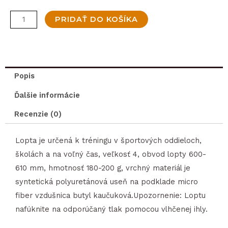
Volejbalová
PRIDAŤ DO KOŠÍKA
lopta
GALA
Training
Mini
Popis
BV4051S
Ďalšie informácie
Recenzie (0)
Lopta je určená k tréningu v športových oddieloch,
školách a na voľný čas, veľkosť 4, obvod lopty 600-
610 mm, hmotnosť 180-200 g, vrchný materiál je
syntetická polyuretánová useň na podklade micro
fiber vzdušnica butyl kaučuková.Upozornenie: Loptu
nafúknite na odporúčaný tlak pomocou vlhčenej ihly.