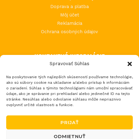
Doprava a platba
Môj účet
Reklamácia
Ochrana osobných údajov
KONTAKTNÉ INFORMÁCIE
Spravovať Súhlas
MIMI Slovakia s.r.o.
Na poskytovanie tých najlepších skúseností používame technológie,
Považská Teplá 602
ako sú súbory cookie na ukladanie a/alebo prístup k informáciám
017 05 Považská Bystrica 5
o zariadení. Súhlas s týmito technológiami nám umožní spracovávať
údaje, ako je správanie pri prehliadaní alebo jedinečné ID na tejto
tel.: +421 903 232 273
stránke. Nesúhlas alebo odvolanie súhlasu môže nepriaznivo
email: loptos@loptos.sk
ovplyvniť určité vlastnosti a funkcie.
PRIJAŤ
ODMIETNUŤ