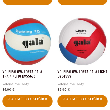
page
VOLEJBALOVÁ LOPTA GALA
VOLEJBALOVÁ LOPTA GALA LIGHT
TRAINING 10 BV5567S
BV5455S
Volejbalové lopty
Volejbalové lopty
35,00
€
36,90
€
PRIDAŤ DO KOŠÍKA
PRIDAŤ DO KOŠÍKA