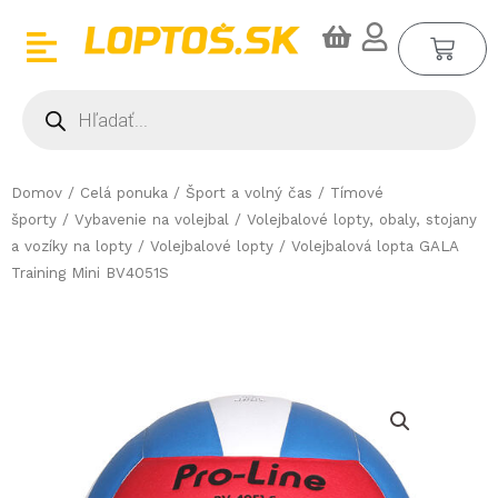
Preskočiť
CA
na
obsah
Products
search
Domov
/
Celá ponuka
/
Šport a volný čas
/
Tímové
športy
/
Vybavenie na volejbal
/
Volejbalové lopty, obaly, stojany
a vozíky na lopty
/
Volejbalové lopty
/ Volejbalová lopta GALA
Training Mini BV4051S