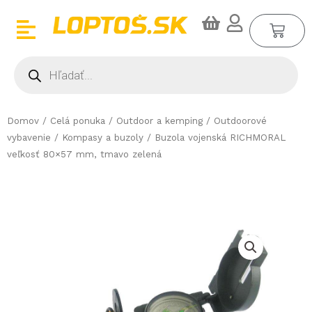
Preskočiť
CA
na
obsah
Products
search
Domov
/
Celá ponuka
/
Outdoor a kemping
/
Outdoorové
vybavenie
/
Kompasy a buzoly
/ Buzola vojenská RICHMORAL
veľkosť 80×57 mm, tmavo zelená