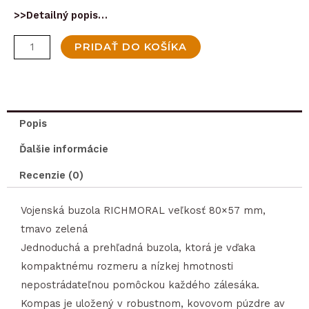
>>Detailný popis…
množstvo
PRIDAŤ DO KOŠÍKA
Buzola
vojenská
RICHMORAL
veľkosť
Popis
80x57
Ďalšie informácie
mm,
tmavo
Recenzie (0)
zelená
Vojenská buzola RICHMORAL veľkosť 80×57 mm,
tmavo zelená
Jednoduchá a prehľadná buzola, ktorá je vďaka
kompaktnému rozmeru a nízkej hmotnosti
nepostrádateľnou pomôckou každého zálesáka.
Kompas je uložený v robustnom, kovovom púzdre av