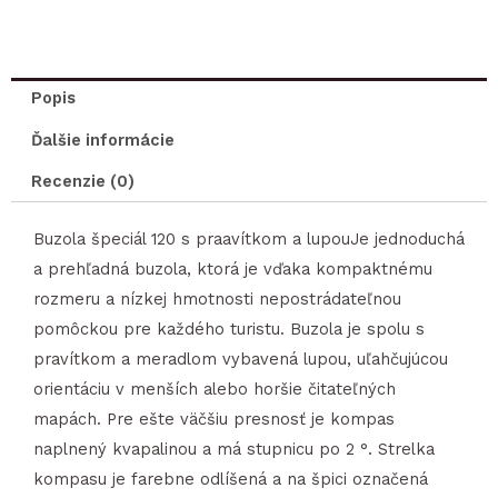
špeciál
120
s
Popis
pravítkom
Ďalšie informácie
a
lupou
Recenzie (0)
125x61
Buzola špeciál 120 s praavítkom a lupouJe jednoduchá
mm
a prehľadná buzola, ktorá je vďaka kompaktnému
rozmeru a nízkej hmotnosti nepostrádateľnou
pomôckou pre každého turistu. Buzola je spolu s
pravítkom a meradlom vybavená lupou, uľahčujúcou
orientáciu v menších alebo horšie čitateľných
mapách. Pre ešte väčšiu presnosť je kompas
naplnený kvapalinou a má stupnicu po 2 °. Strelka
kompasu je farebne odlíšená a na špici označená