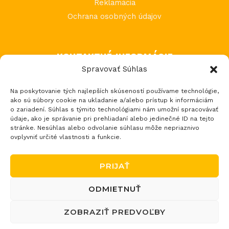
Reklamácia
Ochrana osobných údajov
KONTAKTNÉ INFORMÁCIE
Spravovať Súhlas
MIMI Slovakia s.r.o.
Na poskytovanie tých najlepších skúseností používame technológie,
Považská Teplá 602
ako sú súbory cookie na ukladanie a/alebo prístup k informáciám
017 05 Považská Bystrica 5
o zariadení. Súhlas s týmito technológiami nám umožní spracovávať
údaje, ako je správanie pri prehliadaní alebo jedinečné ID na tejto
tel.: +421 903 232 273
stránke. Nesúhlas alebo odvolanie súhlasu môže nepriaznivo
email: loptos@loptos.sk
ovplyvniť určité vlastnosti a funkcie.
PRIJAŤ
ODMIETNUŤ
Copyright © 2026 Loptoš - športové potreby
ZOBRAZIŤ PREDVOĽBY