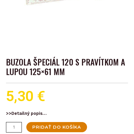
BUZOLA ŠPECIÁL 120 S PRAVÍTKOM A
LUPOU 125×61 MM
5,30
€
>>Detailný popis…
množstvo
PRIDAŤ DO KOŠÍKA
Buzola