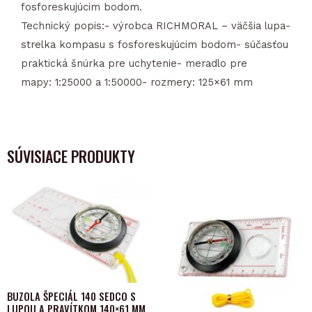
fosforeskujúcim bodom.
Technický popis:- výrobca RICHMORAL – väčšia lupa-
strelka kompasu s fosforeskujúcim bodom- súčasťou
praktická šnúrka pre uchytenie- meradlo pre
mapy: 1:25000 a 1:50000- rozmery: 125×61 mm
SÚVISIACE PRODUKTY
BUZOLA ŠPECIÁL 140 SEDCO S
LUPOU A PRAVÍTKOM 140×61 MM