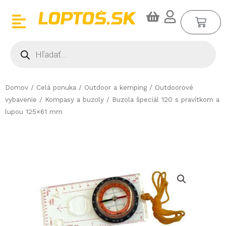
Preskočiť
CA
na
obsah
Products
search
Domov
/
Celá ponuka
/
Outdoor a kemping
/
Outdoorové
vybavenie
/
Kompasy a buzoly
/ Buzola špeciál 120 s pravítkom a
lupou 125×61 mm