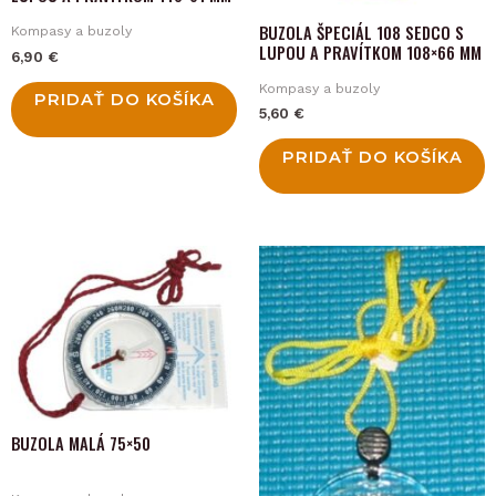
BUZOLA ŠPECIÁL 108 SEDCO S
Kompasy a buzoly
LUPOU A PRAVÍTKOM 108×66 MM
6,90
€
Kompasy a buzoly
PRIDAŤ DO KOŠÍKA
5,60
€
PRIDAŤ DO KOŠÍKA
BUZOLA MALÁ 75×50