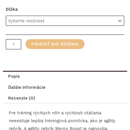
množstvo
Dĺžka
Boost
agility
rebrík
PRIDAŤ DO KOŠÍKA
Popis
Ďalšie informácie
Recenzie (0)
Pre tréning rýchlych nôh a rýchlosti otáčania
neexistuje lepšia tréningová pomôcka, ako je agility
rebrík. A agility rebrík Merco Boost je najnovšia,