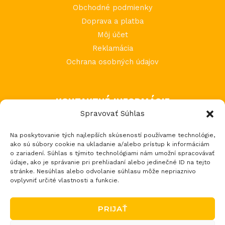
Obchodné podmienky
Doprava a platba
Môj účet
Reklamácia
Ochrana osobných údajov
KONTAKTNÉ INFORMÁCIE
Spravovať Súhlas
MIMI Slovakia s.r.o.
Na poskytovanie tých najlepších skúseností používame technológie,
Považská Teplá 602
ako sú súbory cookie na ukladanie a/alebo prístup k informáciám
017 05 Považská Bystrica 5
o zariadení. Súhlas s týmito technológiami nám umožní spracovávať
údaje, ako je správanie pri prehliadaní alebo jedinečné ID na tejto
tel.: +421 903 232 273
stránke. Nesúhlas alebo odvolanie súhlasu môže nepriaznivo
email: loptos@loptos.sk
ovplyvniť určité vlastnosti a funkcie.
PRIJAŤ