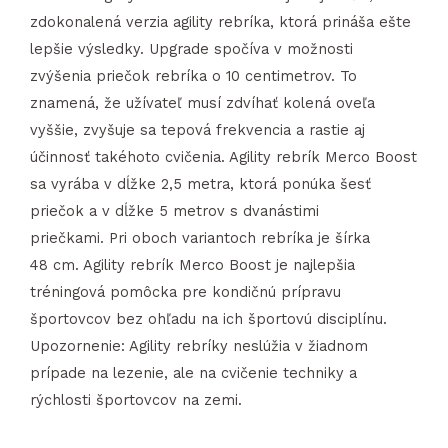
zdokonalená verzia agility rebríka, ktorá prináša ešte
lepšie výsledky. Upgrade spočíva v možnosti
zvýšenia priečok rebríka o 10 centimetrov. To
znamená, že užívateľ musí zdvíhať kolená oveľa
vyššie, zvyšuje sa tepová frekvencia a rastie aj
účinnosť takéhoto cvičenia. Agility rebrík Merco Boost
sa vyrába v dĺžke 2,5 metra, ktorá ponúka šesť
priečok a v dĺžke 5 metrov s dvanástimi
priečkami. Pri oboch variantoch rebríka je šírka
48 cm. Agility rebrík Merco Boost je najlepšia
tréningová pomôcka pre kondičnú prípravu
športovcov bez ohľadu na ich športovú disciplínu.
Upozornenie: Agility rebríky neslúžia v žiadnom
prípade na lezenie, ale na cvičenie techniky a
rýchlosti športovcov na zemi.