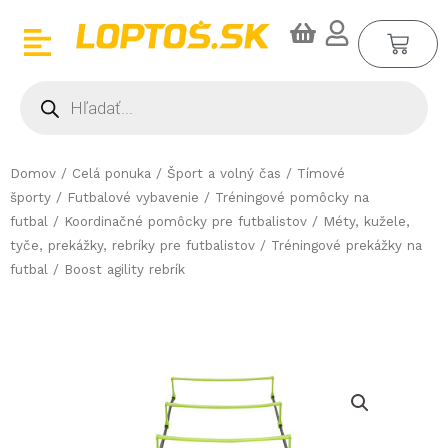
Preskočiť
CA
na
obsah
Products
search
Domov
/
Celá ponuka
/
Šport a volný čas
/
Tímové
športy
/
Futbalové vybavenie
/
Tréningové pomôcky na
futbal
/
Koordinačné pomôcky pre futbalistov
/
Méty, kužele,
tyče, prekážky, rebríky pre futbalistov
/
Tréningové prekážky na
futbal
/ Boost agility rebrík