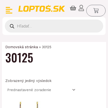
Preskočiť
CA
na
obsah
Products
search
Domovská stránka
»
30125
30125
Zobrazený jediný výsledok