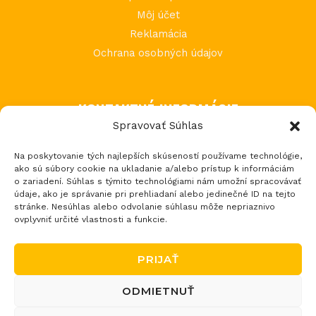
Môj účet
Reklamácia
Ochrana osobných údajov
KONTAKTNÉ INFORMÁCIE
Spravovať Súhlas
MIMI Slovakia s.r.o.
Na poskytovanie tých najlepších skúseností používame technológie,
Považská Teplá 602
ako sú súbory cookie na ukladanie a/alebo prístup k informáciám
017 05 Považská Bystrica 5
o zariadení. Súhlas s týmito technológiami nám umožní spracovávať
údaje, ako je správanie pri prehliadaní alebo jedinečné ID na tejto
tel.: +421 903 232 273
stránke. Nesúhlas alebo odvolanie súhlasu môže nepriaznivo
email: loptos@loptos.sk
ovplyvniť určité vlastnosti a funkcie.
PRIJAŤ
ODMIETNUŤ