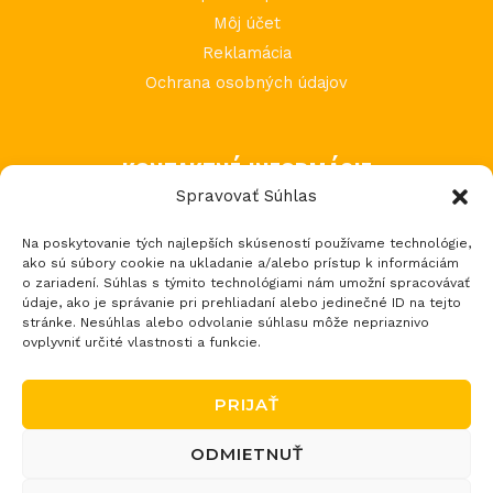
Môj účet
Reklamácia
Ochrana osobných údajov
KONTAKTNÉ INFORMÁCIE
Spravovať Súhlas
MIMI Slovakia s.r.o.
Na poskytovanie tých najlepších skúseností používame technológie,
Považská Teplá 602
ako sú súbory cookie na ukladanie a/alebo prístup k informáciám
017 05 Považská Bystrica 5
o zariadení. Súhlas s týmito technológiami nám umožní spracovávať
údaje, ako je správanie pri prehliadaní alebo jedinečné ID na tejto
tel.: +421 903 232 273
stránke. Nesúhlas alebo odvolanie súhlasu môže nepriaznivo
email: loptos@loptos.sk
ovplyvniť určité vlastnosti a funkcie.
PRIJAŤ
ODMIETNUŤ