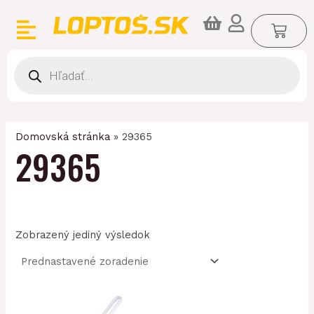
Preskočiť
CA
na
obsah
Products
search
Domovská stránka
»
29365
29365
Zobrazený jediný výsledok