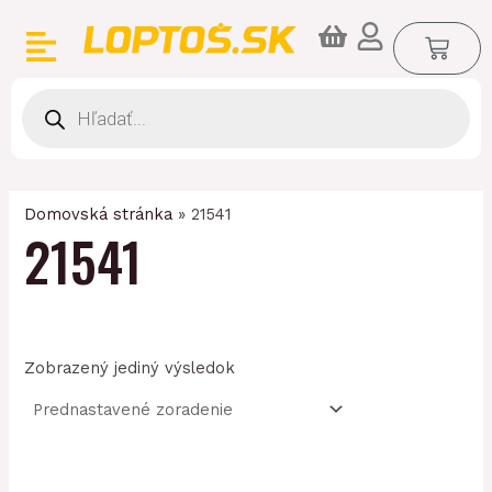
Preskočiť
CA
na
obsah
Products
search
Domovská stránka
»
21541
21541
Zobrazený jediný výsledok