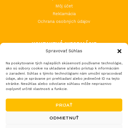
Môj účet
Reklamácia
Ochrana osobných údajov
KONTAKTNÉ INFORMÁCIE
Spravovať Súhlas
MIMI Slovakia s.r.o.
Na poskytovanie tých najlepších skúseností používame technológie,
Považská Teplá 602
ako sú súbory cookie na ukladanie a/alebo prístup k informáciám
017 05 Považská Bystrica 5
o zariadení. Súhlas s týmito technológiami nám umožní spracovávať
údaje, ako je správanie pri prehliadaní alebo jedinečné ID na tejto
tel.: +421 903 232 273
stránke. Nesúhlas alebo odvolanie súhlasu môže nepriaznivo
email: loptos@loptos.sk
ovplyvniť určité vlastnosti a funkcie.
PRIJAŤ
ODMIETNUŤ