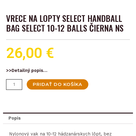
VRECE NA LOPTY SELECT HANDBALL
BAG SELECT 10-12 BALLS ČIERNA NS
26,00
€
>>Detailný popis…
množstvo
PRIDAŤ DO KOŠÍKA
Vrece
na
lopty
Select
Popis
Handball
bag
Nylonový vak na 10-12 hádzanárskych lôpt, bez