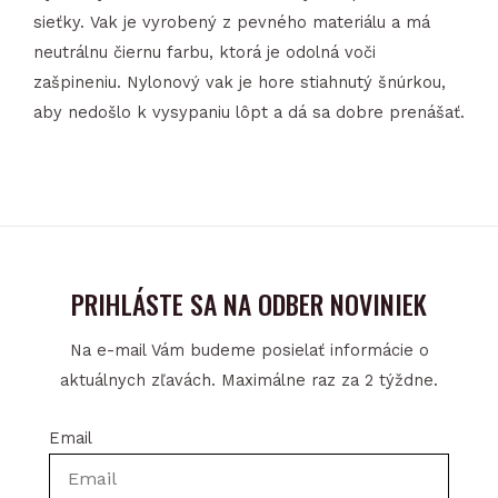
Select
sieťky. Vak je vyrobený z pevného materiálu a má
10-
neutrálnu čiernu farbu, ktorá je odolná voči
12
zašpineniu. Nylonový vak je hore stiahnutý šnúrkou,
balls
aby nedošlo k vysypaniu lôpt a dá sa dobre prenášať.
čierna
NS
PRIHLÁSTE SA NA ODBER NOVINIEK
Na e-mail Vám budeme posielať informácie o
aktuálnych zľavách. Maximálne raz za 2 týždne.
Email