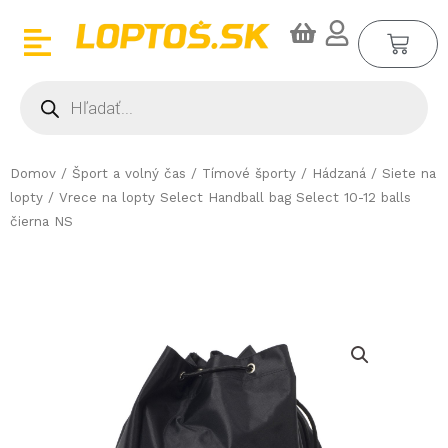
Preskočiť
CA
na
obsah
Products
search
Domov
/
Šport a volný čas
/
Tímové športy
/
Hádzaná
/
Siete na
lopty
/ Vrece na lopty Select Handball bag Select 10-12 balls
čierna NS