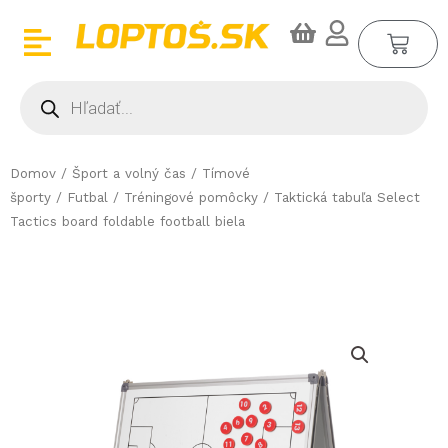
Preskočiť
CA
na
obsah
Products
search
Domov
/
Šport a volný čas
/
Tímové
športy
/
Futbal
/
Tréningové pomôcky
/ Taktická tabuľa Select
Tactics board foldable football biela