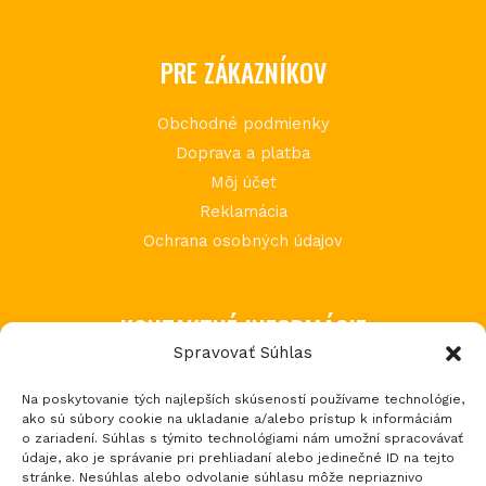
PRE ZÁKAZNÍKOV
Obchodné podmienky
Doprava a platba
Môj účet
Reklamácia
Ochrana osobných údajov
KONTAKTNÉ INFORMÁCIE
Spravovať Súhlas
MIMI Slovakia s.r.o.
Na poskytovanie tých najlepších skúseností používame technológie,
Považská Teplá 602
ako sú súbory cookie na ukladanie a/alebo prístup k informáciám
017 05 Považská Bystrica 5
o zariadení. Súhlas s týmito technológiami nám umožní spracovávať
údaje, ako je správanie pri prehliadaní alebo jedinečné ID na tejto
tel.: +421 903 232 273
stránke. Nesúhlas alebo odvolanie súhlasu môže nepriaznivo