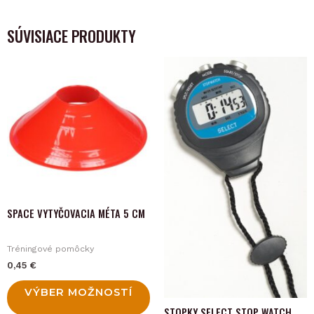
SÚVISIACE PRODUKTY
This
product
has
multiple
variants.
The
options
may
SPACE VYTYČOVACIA MÉTA 5 CM
be
chosen
Tréningové pomôcky
on
0,45
€
the
product
VÝBER MOŽNOSTÍ
STOPKY SELECT STOP WATCH
page