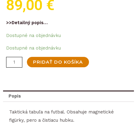
89,00
€
>>Detailný popis…
Dostupné na objednávku
množstvo
Dostupné na objednávku
Taktická
PRIDAŤ DO KOŠÍKA
tabuľa
Select
Tactics
board
Popis
foldable
football
Taktická tabuľa na futbal. Obsahuje magnetické
biela
figúrky, pero a čistiacu hubku.