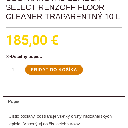
SELECT RENZOFF FLOOR
CLEANER TRAPARENTNÝ 10 L
185,00
€
>>Detailný popis…
množstvo
PRIDAŤ DO KOŠÍKA
Odstraňovač
lepidla
Select
Renzoff
Popis
floor
cleaner
Čistič podlahy, odstraňuje všetky druhy hádzanárskych
traparentný
lepidiel. Vhodný aj do čistiacich strojov.