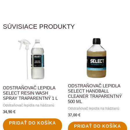
10
l
SÚVISIACE PRODUKTY
ODSTRAŇOVAČ LEPIDLA
ODSTRAŇOVAČ LEPIDLA
SELECT HANDBALL
SELECT RESIN WASH
CLEANER TRAPARENTNÝ
SPRAY TRAPARENTNÝ 1 L
500 ML
Odstraňovač lepidla na hádzanú
Odstraňovač lepidla na hádzanú
34,90
€
37,00
€
PRIDAŤ DO KOŠÍKA
PRIDAŤ DO KOŠÍKA