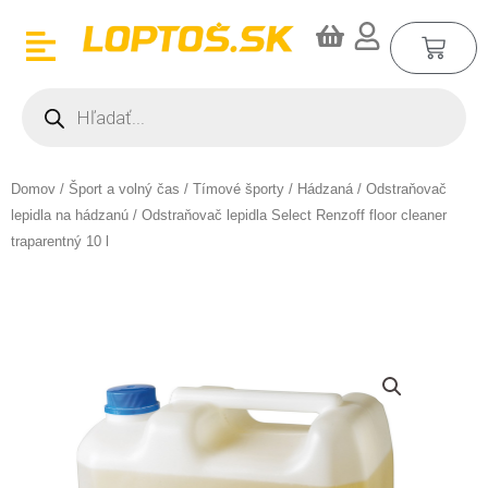
Preskočiť
CA
na
obsah
Products
search
Domov
/
Šport a volný čas
/
Tímové športy
/
Hádzaná
/
Odstraňovač
lepidla na hádzanú
/ Odstraňovač lepidla Select Renzoff floor cleaner
traparentný 10 l