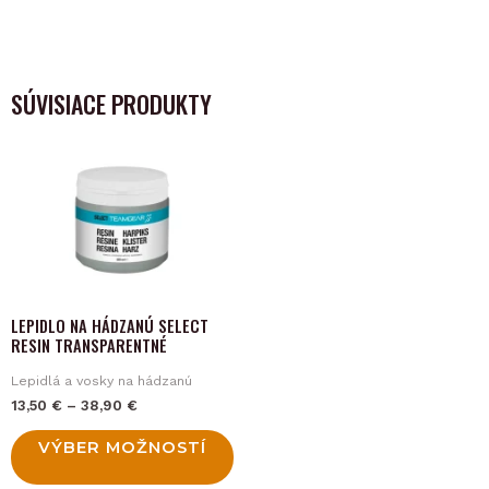
SÚVISIACE PRODUKTY
This
product
has
multiple
variants.
The
LEPIDLO NA HÁDZANÚ SELECT
options
RESIN TRANSPARENTNÉ
may
Lepidlá a vosky na hádzanú
be
13,50
€
–
38,90
€
chosen
on
VÝBER MOŽNOSTÍ
the