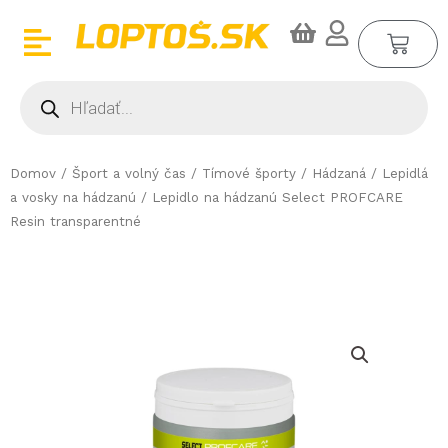
Preskočiť
CA
na
obsah
Products
search
Domov
/
Šport a volný čas
/
Tímové športy
/
Hádzaná
/
Lepidlá
a vosky na hádzanú
/ Lepidlo na hádzanú Select PROFCARE
Resin transparentné