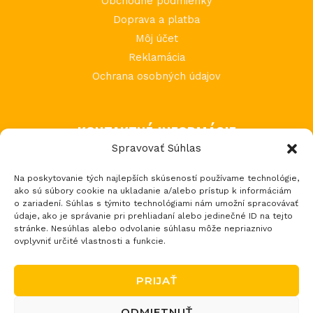
Obchodné podmienky
Doprava a platba
Môj účet
Reklamácia
Ochrana osobných údajov
KONTAKTNÉ INFORMÁCIE
Spravovať Súhlas
MIMI Slovakia s.r.o.
Na poskytovanie tých najlepších skúseností používame technológie,
Považská Teplá 602
ako sú súbory cookie na ukladanie a/alebo prístup k informáciám
017 05 Považská Bystrica 5
o zariadení. Súhlas s týmito technológiami nám umožní spracovávať
údaje, ako je správanie pri prehliadaní alebo jedinečné ID na tejto
tel.: +421 903 232 273
stránke. Nesúhlas alebo odvolanie súhlasu môže nepriaznivo
email: loptos@loptos.sk
ovplyvniť určité vlastnosti a funkcie.
PRIJAŤ
ODMIETNUŤ