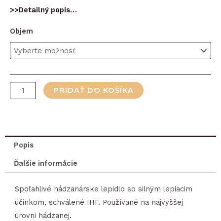
>>Detailný popis…
množstvo
Objem
Lepidlo
na
hádzanú
Select
PRIDAŤ DO KOŠÍKA
PROFCARE
Resin
transparentné
Popis
Ďalšie informácie
Spoľahlivé hádzanárske lepidlo so silným lepiacim
účinkom, schválené IHF. Používané na najvyššej
úrovni hádzanej.