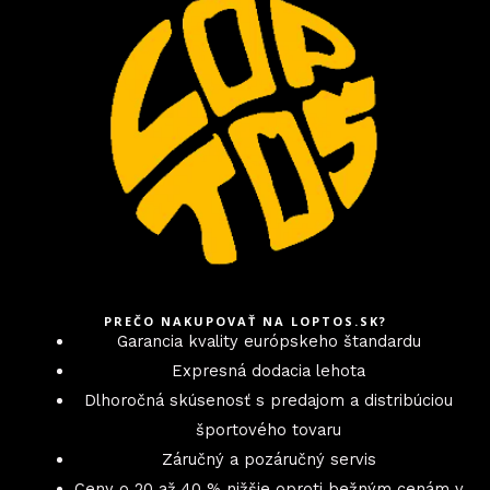
PREČO NAKUPOVAŤ NA LOPTOS.SK?
Garancia kvality európskeho štandardu
Expresná dodacia lehota
Dlhoročná skúsenosť s predajom a distribúciou
športového tovaru
Záručný a pozáručný servis
Ceny o 20 až 40 % nižšie oproti bežným cenám v