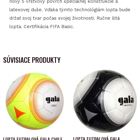
nový 5 vrstvový povrch špeciálnej konštrukcie a
latexovej duše. Vďaka týmto technológiám lopta bude
držať svoj tvar počas svojej životnosti. Ručne šitá
lopta. Certifikácia FIFA Basic.
SÚVISIACE PRODUKTY
LOPTA FUTBALOVÁ GALA
LOPTA FUTBALOVÁ GALA CHILE