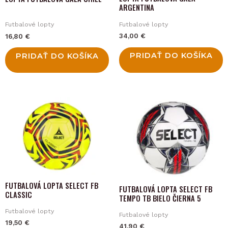
ARGENTINA
Futbalové lopty
Futbalové lopty
34,00
€
16,80
€
PRIDAŤ DO KOŠÍKA
PRIDAŤ DO KOŠÍKA
This
product
has
multiple
variants.
The
FUTBALOVÁ LOPTA SELECT FB
options
FUTBALOVÁ LOPTA SELECT FB
CLASSIC
TEMPO TB BIELO ČIERNA 5
may
Futbalové lopty
be
Futbalové lopty
19,50
€
chosen
41,90
€