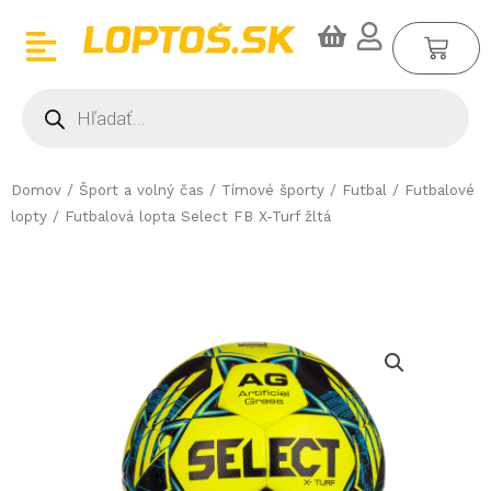
Preskočiť
CA
na
obsah
Products
search
Domov
/
Šport a volný čas
/
Tímové športy
/
Futbal
/
Futbalové
lopty
/ Futbalová lopta Select FB X-Turf žltá