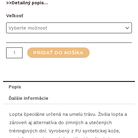
>>Detailný popis…
množstvo
Veľkosť
Futbalová
lopta
Select
FB
PRIDAŤ DO KOŠÍKA
X-
Turf
žltá
Popis
Ďalšie informácie
Lopta špeciálne určená na umelú trávu. Živšia lopta a
zároveň aj alternatíva do zimných a utečených
tréningových dní. Vyrobený z PU syntetickej kože,