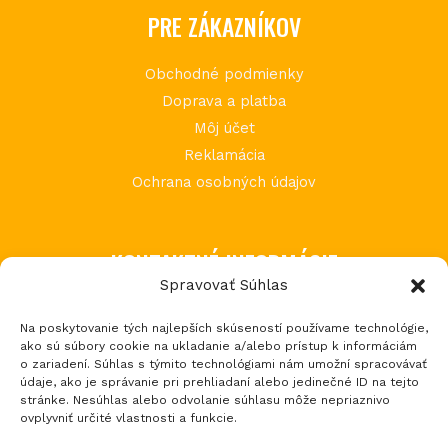
PRE ZÁKAZNÍKOV
Obchodné podmienky
Doprava a platba
Môj účet
Reklamácia
Ochrana osobných údajov
KONTAKTNÉ INFORMÁCIE
Spravovať Súhlas
MIMI Slovakia s.r.o.
Na poskytovanie tých najlepších skúseností používame technológie,
Považská Teplá 602
ako sú súbory cookie na ukladanie a/alebo prístup k informáciám
017 05 Považská Bystrica 5
o zariadení. Súhlas s týmito technológiami nám umožní spracovávať
údaje, ako je správanie pri prehliadaní alebo jedinečné ID na tejto
tel.: +421 903 232 273
stránke. Nesúhlas alebo odvolanie súhlasu môže nepriaznivo
email: loptos@loptos.sk
ovplyvniť určité vlastnosti a funkcie.