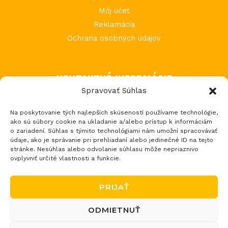
Môj účet
Reklamácia
Ochrana osobných údajov
KONTAKTNÉ INFORMÁCIE
Spravovať Súhlas
MIMI Slovakia s.r.o.
Na poskytovanie tých najlepších skúseností používame technológie,
Považská Teplá 602
ako sú súbory cookie na ukladanie a/alebo prístup k informáciám
017 05 Považská Bystrica 5
o zariadení. Súhlas s týmito technológiami nám umožní spracovávať
údaje, ako je správanie pri prehliadaní alebo jedinečné ID na tejto
tel.: +421 903 232 273
stránke. Nesúhlas alebo odvolanie súhlasu môže nepriaznivo
email: loptos@loptos.sk
ovplyvniť určité vlastnosti a funkcie.
PRIJAŤ
ODMIETNUŤ