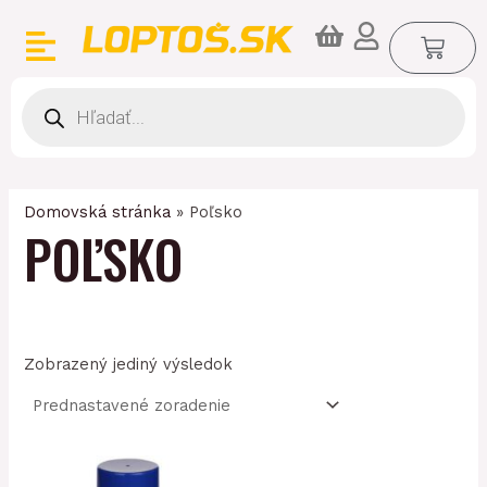
Preskočiť
CA
na
obsah
Products
search
Domovská stránka
»
Poľsko
POĽSKO
Zobrazený jediný výsledok