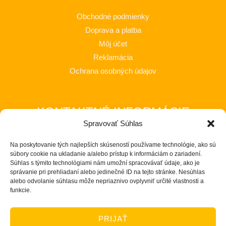
Obchodné podmienky
Doprava a platba
Môj účet
Reklamácia
Ochrana osobných údajov
KONTAKTNÉ INFORMÁCIE
Spravovať Súhlas
MIMI Slovakia s.r.o.
Na poskytovanie tých najlepších skúseností používame technológie, ako sú
Považská Teplá 602
súbory cookie na ukladanie a/alebo prístup k informáciám o zariadení.
017 05 Považská Bystrica 5
Súhlas s týmito technológiami nám umožní spracovávať údaje, ako je
správanie pri prehliadaní alebo jedinečné ID na tejto stránke. Nesúhlas
tel.: +421 903 232 273
alebo odvolanie súhlasu môže nepriaznivo ovplyvniť určité vlastnosti a
email: loptos@loptos.sk
funkcie.
PRIJAŤ