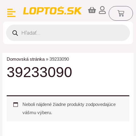
Preskočiť
CA
na
obsah
Products
search
Domovská stránka
»
39233090
39233090
Neboli nájdené žiadne produkty zodpovedajúce
vášmu výberu.