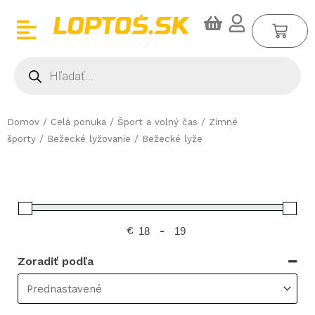
Preskočiť
CA
na
obsah
Products
search
Domov
/
Celá ponuka
/
Šport a volný čas
/
Zimné
športy
/
Bežecké lyžovanie
/ Bežecké lyže
€
-
Zoradiť podľa