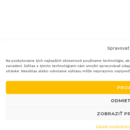
Spravovať
Na poskytovanie tých najlepších skúseností používame technológie, ak
zariadení. Súhlas s týmito technológiami nám umožní spracovávať údaje,
stránke. Nesúhlas alebo odvolanie súhlasu môže nepriaznivo ovplyvniť u
PRIJ
ODMIE
ZOBRAZIŤ P
Zásady používania 