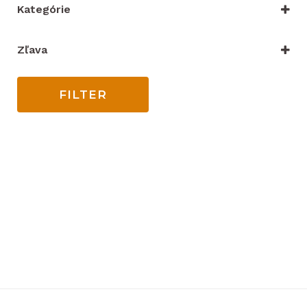
Kategórie
VYBRAŤ KATEGÓRIU
Zľava
Iba zľacnené
FILTER