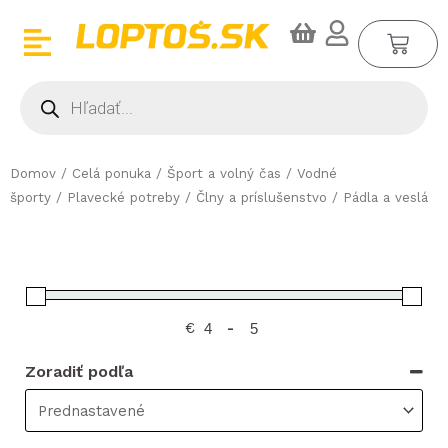
Preskočiť
CA
na
obsah
Products
search
Domov
/
Celá ponuka
/
Šport a volný čas
/
Vodné
športy
/
Plavecké potreby
/
Člny a príslušenstvo
/ Pádla a veslá
€
-
Zoradiť podľa