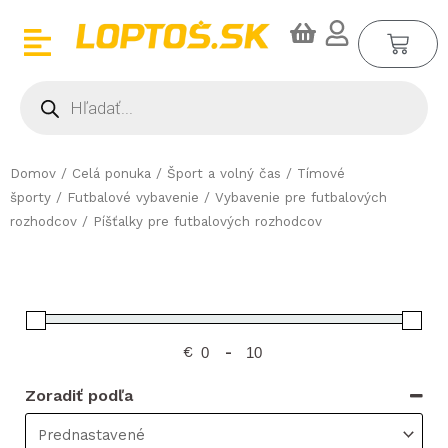
Preskočiť
CA
na
obsah
Products
search
Domov
/
Celá ponuka
/
Šport a volný čas
/
Tímové
športy
/
Futbalové vybavenie
/
Vybavenie pre futbalových
rozhodcov
/ Píšťalky pre futbalových rozhodcov
€
-
Zoradiť podľa