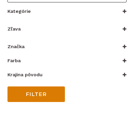
Kategórie
VYBRAŤ KATEGÓRIU
Zľava
Iba zľacnené
Značka
Merco
(4)
Farba
Acme
(4)
mix farieb
Krajina pôvodu
Čína
India
FILTER
UK