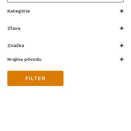
Kategórie
VYBRAŤ KATEGÓRIU
Zľava
Iba zľacnené
Značka
Merco
(2)
Krajina pôvodu
Čína
India
FILTER