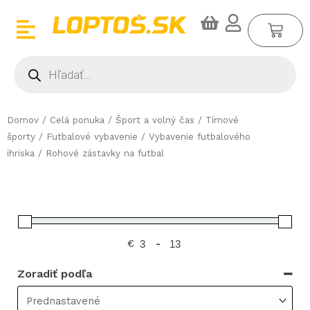
Preskočiť
CA
na
obsah
Products
search
Domov
/
Celá ponuka
/
Šport a volný čas
/
Tímové
športy
/
Futbalové vybavenie
/
Vybavenie futbalového
ihriska
/ Rohové zástavky na futbal
€
-
Zoradiť podľa