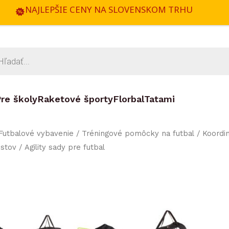
NAJLEPŠIE CENY NA SLOVENSKOM TRHU
ts
re školy
Raketové športy
Florbal
Tatami
Futbalové vybavenie
/
Tréningové pomôcky na futbal
/
Koordi
istov
/ Agility sady pre futbal