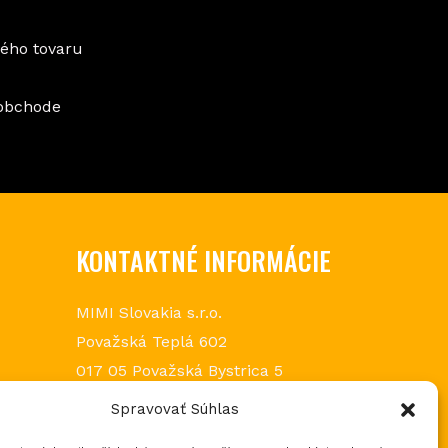
vého tovaru
oobchode
KONTAKTNÉ INFORMÁCIE
MIMI Slovakia s.r.o.
Považská Teplá 602
017 05 Považská Bystrica 5
tel.: +421 903 232 273
Spravovať Súhlas
email: loptos@loptos.sk