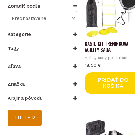
Zoradiť podľa
Kategórie
BASIC KIT TRÉNINKOVÁ
VYBRAŤ KATEGÓRIU
Tagy
AGILITY SADA
Pre školy
Agility sady pre futbal
18,50
€
Zľava
Iba zľacnené
PRIDAŤ DO
Značka
KOŠÍKA
Merco
(5)
Krajina pôvodu
Čína
India
FILTER