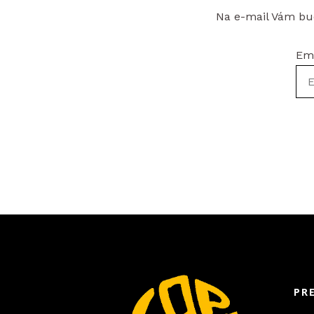
Na e-mail Vám bud
Em
PR