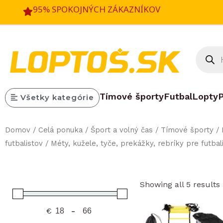
Preskočiť
95% SPOKOJNÝCH ZÁKAZNÍKOV
na
obsah
Produc
search
Tímové športy
Futbal
Lopty
P
Všetky kategórie
Domov
/
Celá ponuka
/
Šport a volný čas
/
Tímové športy
/
futbalistov
/
Méty, kužele, tyče, prekážky, rebríky pre futbal
Showing all 5 results
€
-