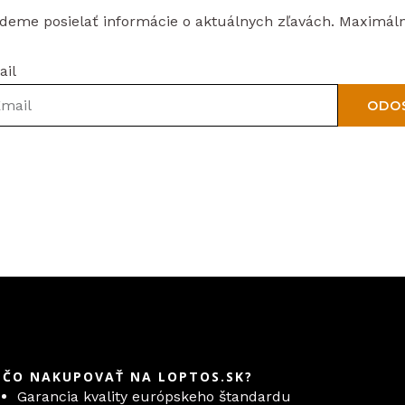
eme posielať informácie o aktuálnych zľavách. Maximáln
ail
ODO
EČO NAKUPOVAŤ NA LOPTOS.SK?
Garancia kvality európskeho štandardu