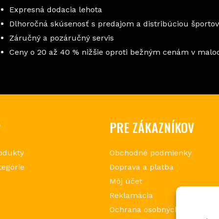
Expresná dodacia lehota
Dlhoročná skúsenosť s predajom a distribúciou športo
Záručný a pozáručný servis
Ceny o 20 až 40 % nižšie oproti bežným cenám v mal
P
PRE ZÁKAZNÍKOV
odukty
Obchodné podmienky
tegórie
Doprava a platba
Môj účet
Reklamácia
Ochrana osobných údajov