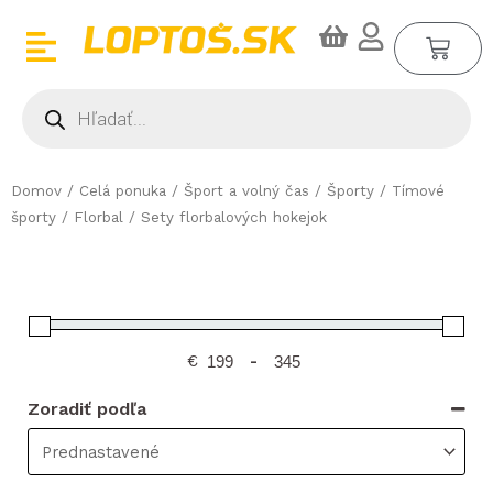
Preskočiť
CA
na
obsah
Products
search
Domov
/
Celá ponuka
/
Šport a volný čas
/
Športy
/
Tímové
športy
/
Florbal
/ Sety florbalových hokejok
€
-
Zoradiť podľa