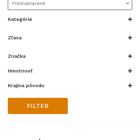
Kategórie
VYBRAŤ KATEGÓRIU
Zľava
Iba zľacnené
Značka
Merco
(1)
Hmotnosť
10 kg
10 kg
Krajina pôvodu
Nemecko
10 kg
10 kg
FILTER