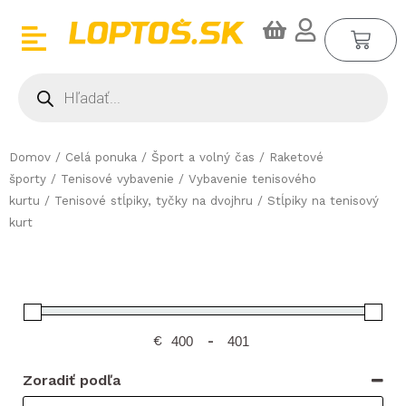
Preskočiť
CA
na
obsah
Products
search
Domov
/
Celá ponuka
/
Šport a volný čas
/
Raketové
športy
/
Tenisové vybavenie
/
Vybavenie tenisového
kurtu
/
Tenisové stĺpiky, tyčky na dvojhru
/ Stĺpiky na tenisový
kurt
€
-
Zoradiť podľa