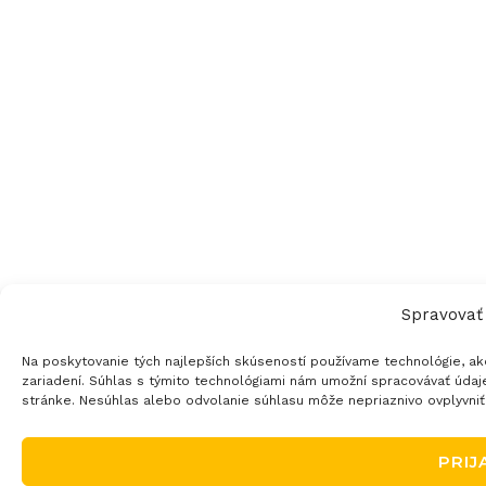
Spravovať
Na poskytovanie tých najlepších skúseností používame technológie, ak
zariadení. Súhlas s týmito technológiami nám umožní spracovávať údaje,
stránke. Nesúhlas alebo odvolanie súhlasu môže nepriaznivo ovplyvniť u
PRIJ