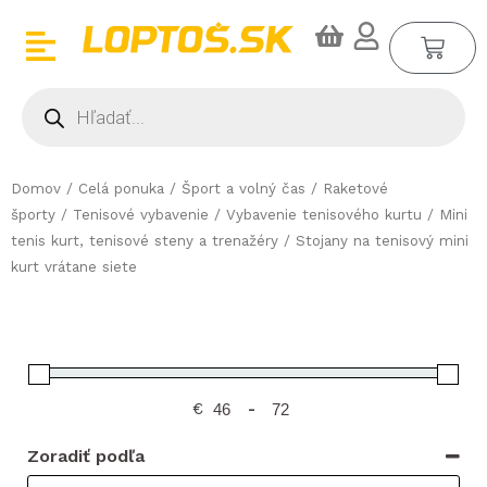
Preskočiť
CA
na
obsah
Products
search
Domov
/
Celá ponuka
/
Šport a volný čas
/
Raketové
športy
/
Tenisové vybavenie
/
Vybavenie tenisového kurtu
/
Mini
tenis kurt, tenisové steny a trenažéry
/ Stojany na tenisový mini
kurt vrátane siete
€
-
Zoradiť podľa