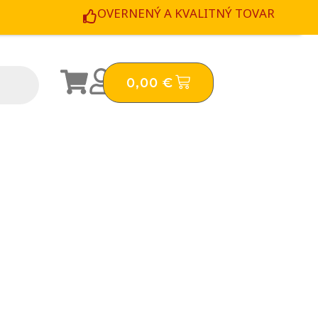
OVERNENÝ A KVALITNÝ TOVAR
CART
0,00
€