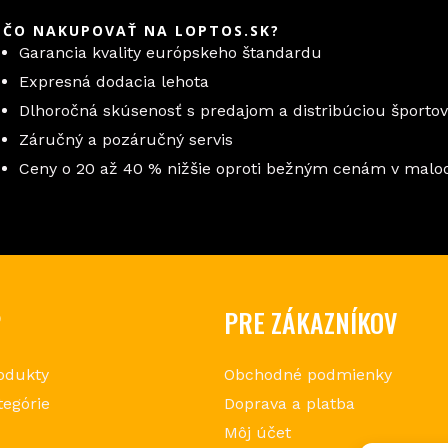
EČO NAKUPOVAŤ NA LOPTOS.SK?
Garancia kvality európskeho štandardu
Expresná dodacia lehota
Dlhoročná skúsenosť s predajom a distribúciou športo
Záručný a pozáručný servis
Ceny o 20 až 40 % nižšie oproti bežným cenám v mal
P
PRE ZÁKAZNÍKOV
odukty
Obchodné podmienky
tegórie
Doprava a platba
Môj účet