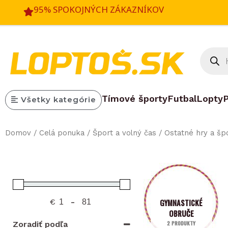
Preskočiť
95% SPOKOJNÝCH ZÁKAZNÍKOV
na
obsah
Produc
search
Tímové športy
Futbal
Lopty
P
Všetky kategórie
Domov
/
Celá ponuka
/
Šport a volný čas
/
Ostatné hry a šp
€
-
GYMNASTICKÉ
OBRUČE
2 PRODUKTY
Zoradiť podľa