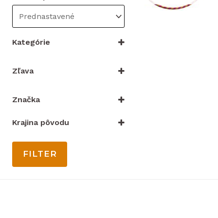
Kategórie
VYBRAŤ KATEGÓRIU
Zľava
Iba zľacnené
Značka
Merco
(1)
Krajina pôvodu
Pokorný sítě
(1)
Česká republika
Čína
FILTER