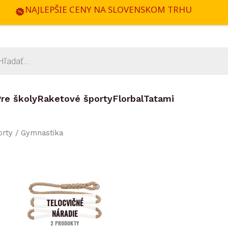
NAJLEPŠIE CENY NA SLOVENSKOM TRHU
ts
re školy
Raketové športy
Florbal
Tatami
orty
/ Gymnastika
TELOCVIČNÉ
NÁRADIE
2 PRODUKTY